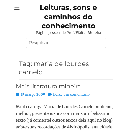
Pular
Leituras, sons e
para
caminhos do
o
conteúdo
conhecimento
Página pessoal do Prof. Walter Moreira
Pesquisar
por:
Tag:
maria de lourdes
camelo
Mais literatura mineira
Posted
19 março 2009
Deixe um comentário
on
Minha amiga Maria de Lourdes Camelo publicou,
melhor, presenteou-nos com mais um belíssimo
texto (já comentei outros textos dela aqui no blog)
sobre suas recordações de Alvinópolis, sua cidade