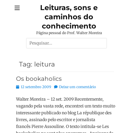
Pular
Leituras, sons e
para
caminhos do
o
conteúdo
conhecimento
Página pessoal do Prof. Walter Moreira
Pesquisar
por:
Tag:
leitura
Os bookaholics
Posted
12 setembro 2009
Deixe um comentário
on
Walter Moreira – 12 set. 2009 Recentemente,
vagando pela vasta rede, encontrei um texto muito
interessante publicado no blog La république des
livres, assinado pelo escritor e jornalista
francês Pierre Assouline. O texto intitula-se Les